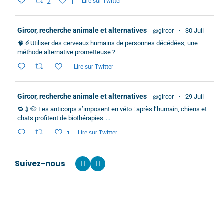
2
1
Lire sur Twitter
Gircor, recherche animale et alternatives
30 Juil
@gircor
·
🧠🔬Utiliser des cerveaux humains de personnes décédées, une
méthode alternative prometteuse ?
Lire sur Twitter
Gircor, recherche animale et alternatives
29 Juil
@gircor
·
🔁💉🐶 Les anticorps s’imposent en véto : après l’humain, chiens et
chats profitent de biothérapies
...
1
Lire sur Twitter
Suivez-nous
Gircor, recherche animale et alternatives
23 Juil
@gircor
·
🐈🎗️ Les cancers des chats peuvent nous en apprendre plus sur les
cancers humains
Lire sur Twitter
Charger + de tweets