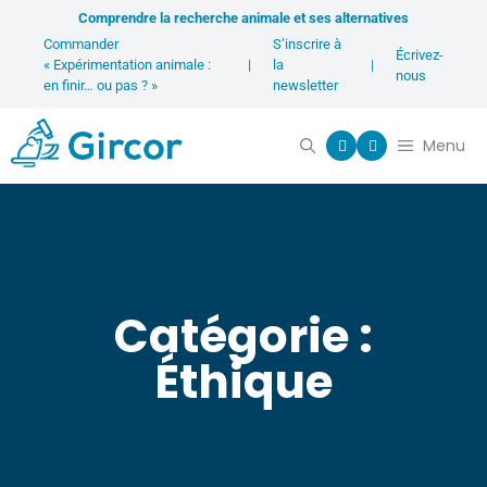
Comprendre la recherche animale et ses alternatives
Commander
S’inscrire à
Écrivez-
« Expérimentation animale :
|
la
|
nous
en finir… ou pas ? »
newsletter
Menu
Catégorie :
Éthique